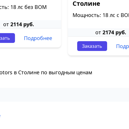
Столине
ть: 18 лс без ВОМ
Мощность: 18 лс с В
от
2114 руб.
от
2174 руб.
Подробнее
зать
Подр
Заказать
otors в Столине по выгодным ценам
е