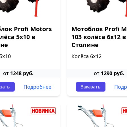
лок Profi Motors
Мотоблок Profi M
олёса 5х10 в
103 колёса 6х12 в
ине
Столине
5х10
Колёса 6х12
от
1248 руб.
от
1290 руб.
Подробнее
Подр
зать
Заказать