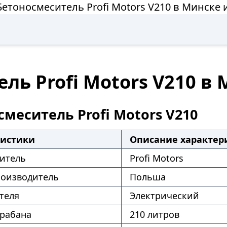
Бетоносмеситель Profi Motors V210 в Минске 
ль Profi Motors V210 в
меситель Profi Motors V210
ристики
Описание характер
итель
Profi Motors
роизводитель
Польша
теля
Электрический
рабана
210 литров