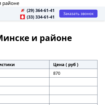
и районе
(29) 364-61-41
Заказать звонок
(33) 334-61-41
 Минске и районе
истики
Цена ( руб )
870