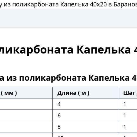
у из поликарбоната Капелька 40х20 в Барано
оликарбоната Капелька 
а из поликарбоната Капелька 4
( мм )
Длина ( м )
Шаг 
4
1
6
1
8
1