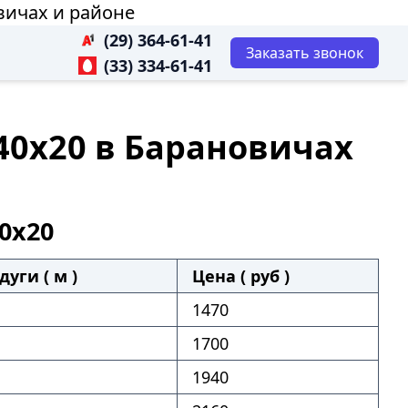
вичах и районе
(29) 364-61-41
Заказать звонок
(33) 334-61-41
40х20 в Барановичах
0х20
дуги ( м )
Цена ( руб )
1470
1700
1940