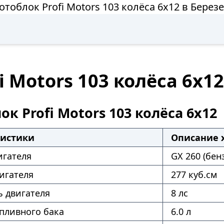
тоблок Profi Motors 103 колёса 6х12 в Берез
 Motors 103 колёса 6х12
к Profi Motors 103 колёса 6х12
ристики
Описание 
игателя
GX 260 (бен
игателя
277 куб.см
 двигателя
8 лс
пливного бака
6.0 л