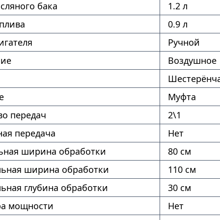
сляного бака
1.2 л
оплива
0.9 л
игателя
Ручной
ние
Воздушное
Шестерёнч
е
Муфта
во передач
2\1
ая передача
Нет
ная ширина обработки
80 см
ьная ширина обработки
110 см
ьная глубина обработки
30 см
ра мощности
Нет