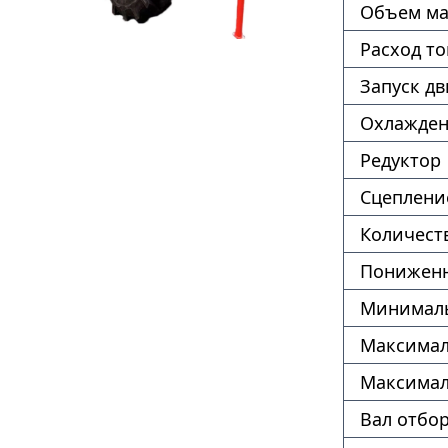
Объем ма
Расход т
Запуск дв
Охлажде
Редуктор
Сцеплени
Количест
Пониженн
Минималь
Максимал
Максимал
Вал отбо