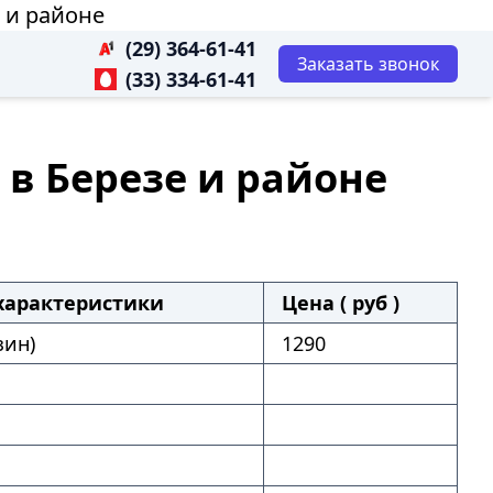
е и районе
(29) 364-61-41
Заказать звонок
(33) 334-61-41
 в Березе и районе
характеристики
Цена ( руб )
зин)
1290