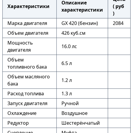
Описание
Характеристики
( руб
характеристики
)
Марка двигателя
GX 420 (бензин)
2084
Объем двигателя
426 куб.см
Мощность
16.0 лс
двигателя
Объем
6.5 л
топливного бака
Объем масляного
1.2 л
бака
Расход топлива
1.3 л
Запуск двигателя
Ручной
Охлаждение
Воздушное
Редуктор
Шестерёнчатый
Сцепление
Муфта