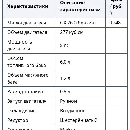
Описание
Характеристики
( руб
характеристики
)
Марка двигателя
GX 260 (бензин)
1248
Объем двигателя
277 куб.см
Мощность
8 лс
двигателя
Объем
6.0 л
топливного бака
Объем масляного
1.2 л
бака
Расход топлива
0.9 л
Запуск двигателя
Ручной
Охлаждение
Воздушное
Редуктор
Шестерёнчатый
Сцепление
Муфта