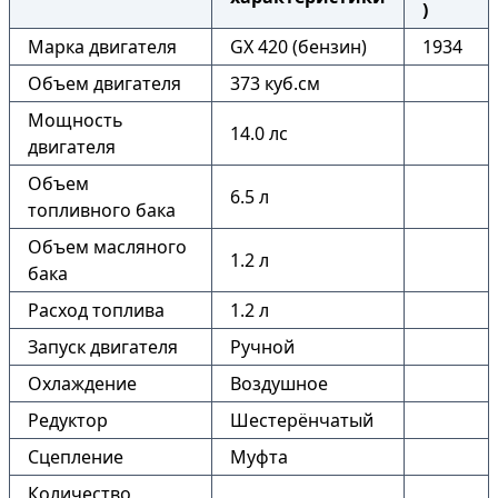
)
Марка двигателя
GX 420 (бензин)
1934
Объем двигателя
373 куб.см
Мощность
14.0 лс
двигателя
Объем
6.5 л
топливного бака
Объем масляного
1.2 л
бака
Расход топлива
1.2 л
Запуск двигателя
Ручной
Охлаждение
Воздушное
Редуктор
Шестерёнчатый
Сцепление
Муфта
Количество