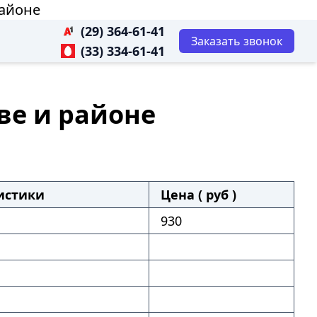
районе
(29) 364-61-41
Заказать звонок
(33) 334-61-41
ве и районе
истики
Цена ( руб )
930