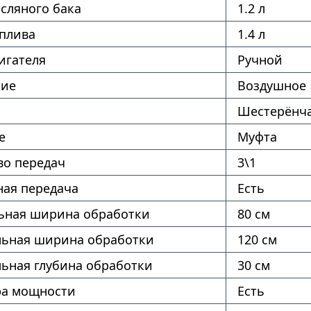
сляного бака
1.2 л
оплива
1.4 л
игателя
Ручной
ние
Воздушное
Шестерёнч
е
Муфта
во передач
3\1
ая передача
Есть
ная ширина обработки
80 см
ьная ширина обработки
120 см
ьная глубина обработки
30 см
ра мощности
Есть