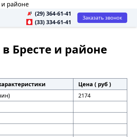
е и районе
(29) 364-61-41
Заказать звонок
(33) 334-61-41
) в Бресте и районе
характеристики
Цена ( руб )
зин)
2174