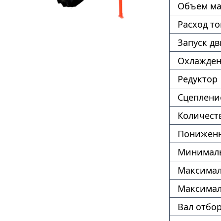
Объем ма
Расход т
Запуск дв
Охлажде
Редуктор
Сцеплени
Количест
Пониженн
Минималь
Максимал
Максимал
Вал отбо