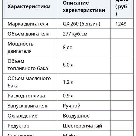
Описание
Характеристики
( руб
характеристики
)
Марка двигателя
GX 260 (бензин)
1248
Объем двигателя
277 куб.см
Мощность
8 лс
двигателя
Объем
6.0 л
топливного бака
Объем масляного
1.2 л
бака
Расход топлива
0.9 л
Запуск двигателя
Ручной
Охлаждение
Воздушное
Редуктор
Шестерёнчатый
Сцепление
Муфта