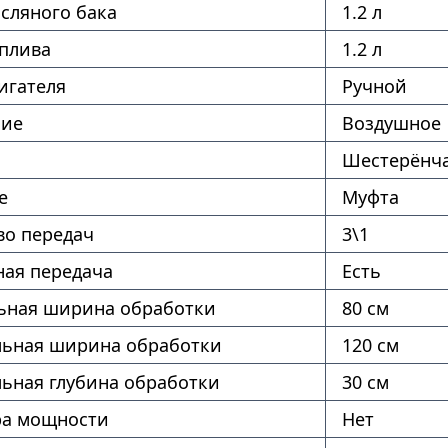
сляного бака
1.2 л
оплива
1.2 л
игателя
Ручной
ние
Воздушное
Шестерёнч
е
Муфта
во передач
3\1
ая передача
Есть
ная ширина обработки
80 см
ьная ширина обработки
120 см
ьная глубина обработки
30 см
ра мощности
Нет