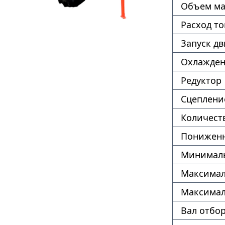
Объем ма
Расход т
Запуск дв
Охлажде
Редуктор
Сцеплени
Количест
Пониженн
Минималь
Максимал
Максимал
Вал отбо