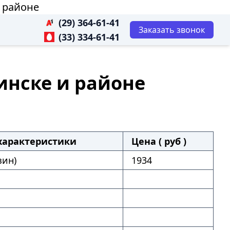
и районе
(29) 364-61-41
Заказать звонок
(33) 334-61-41
Минске и районе
характеристики
Цена ( руб )
зин)
1934