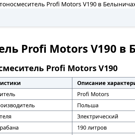
тоносмеситель Profi Motors V190 в Белынича
ль Profi Motors V190 в
меситель Profi Motors V190
ристики
Описание характер
итель
Profi Motors
роизводитель
Польша
теля
Электрический
рабана
190 литров