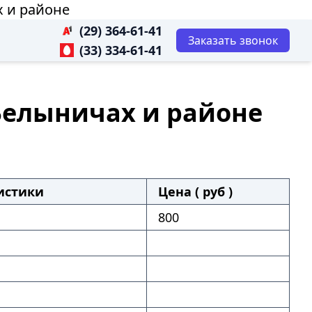
х и районе
(29) 364-61-41
Заказать звонок
(33) 334-61-41
 Белыничах и районе
истики
Цена ( руб )
800