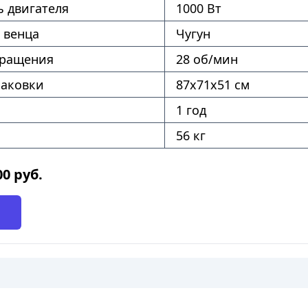
 двигателя
1000 Вт
 венца
Чугун
вращения
28 об/мин
паковки
87х71х51 см
1 год
56 кг
00
руб.