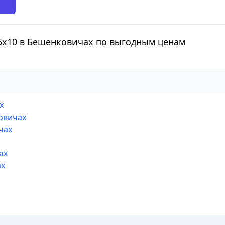
 5х10 в Бешенковичах по выгодным ценам
х
овичах
чах
ах
ах