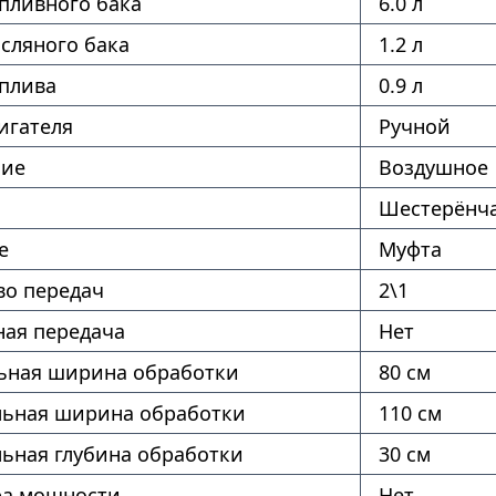
пливного бака
6.0 л
сляного бака
1.2 л
оплива
0.9 л
игателя
Ручной
ние
Воздушное
Шестерёнч
е
Муфта
во передач
2\1
ая передача
Нет
ная ширина обработки
80 см
ьная ширина обработки
110 см
ьная глубина обработки
30 см
ра мощности
Нет