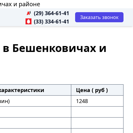
ичах и районе
(29) 364-61-41
Заказать звонок
(33) 334-61-41
0 в Бешенковичах и
характеристики
Цена ( руб )
зин)
1248