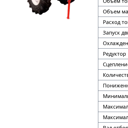
Объем то
Объем ма
Расход т
Запуск дв
Охлажде
Редуктор
Сцеплени
Количест
Пониженн
Минималь
Максимал
Максимал
Вал отбо