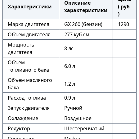
Описание
Характеристики
( руб
характеристики
)
Марка двигателя
GX 260 (бензин)
1290
Объем двигателя
277 куб.см
Мощность
8 лс
двигателя
Объем
6.0 л
топливного бака
Объем масляного
1.2 л
бака
Расход топлива
0.9 л
Запуск двигателя
Ручной
Охлаждение
Воздушное
Редуктор
Шестерёнчатый
Сцепление
Муфта