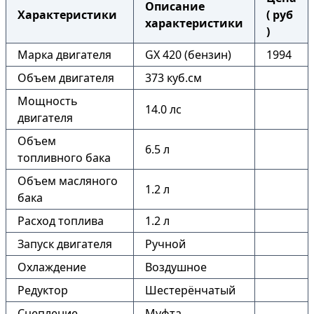
Описание
Характеристики
( руб
характеристики
)
Марка двигателя
GX 420 (бензин)
1994
Объем двигателя
373 куб.см
Мощность
14.0 лс
двигателя
Объем
6.5 л
топливного бака
Объем масляного
1.2 л
бака
Расход топлива
1.2 л
Запуск двигателя
Ручной
Охлаждение
Воздушное
Редуктор
Шестерёнчатый
Сцепление
Муфта