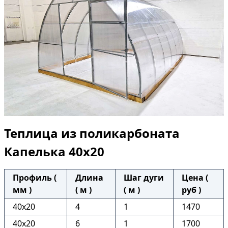
Теплица из поликарбоната
Капелька 40х20
Профиль (
Длина
Шаг дуги
Цена (
мм )
( м )
( м )
руб )
40х20
4
1
1470
40х20
6
1
1700