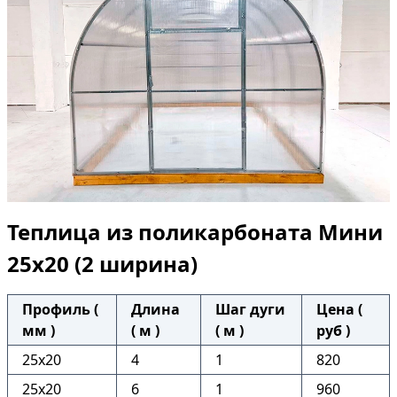
Теплица из поликарбоната Мини
25х20 (2 ширина)
Профиль (
Длина
Шаг дуги
Цена (
мм )
( м )
( м )
руб )
25x20
4
1
820
25x20
6
1
960