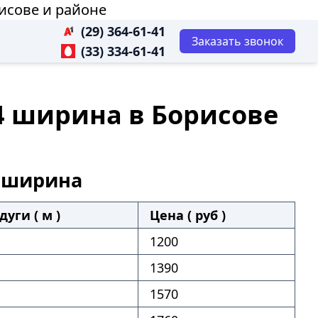
исове и районе
(29) 364-61-41
Заказать звонок
(33) 334-61-41
4 ширина в Борисове
4 ширина
дуги ( м )
Цена ( руб )
1200
1390
1570