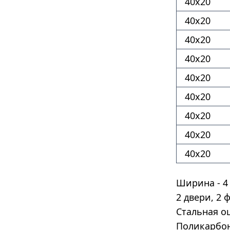
40х20
40х20
40х20
40х20
40х20
40х20
40х20
40х20
40х20
Ширина - 4 
2 двери, 2
Стальная о
Поликарбон