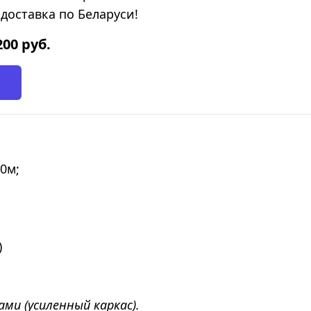
доставка по Беларуси!
200
руб.
10м;
)
ми (усиленный каркас).