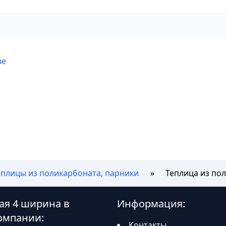
ве
еплицы из поликарбоната, парники
Теплица из по
ая 4 ширина в
Информация:
омпании:
Контакты