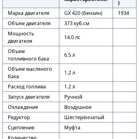
)
Марка двигателя
GX 420 (бензин)
1934
Объем двигателя
373 куб.см
Мощность
14.0 лс
двигателя
Объем
6.5 л
топливного бака
Объем масляного
1.2 л
бака
Расход топлива
1.2 л
Запуск двигателя
Ручной
Охлаждение
Воздушное
Редуктор
Шестерёнчатый
Сцепление
Муфта
Количество