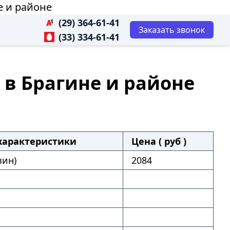
е и районе
(29) 364-61-41
Заказать звонок
(33) 334-61-41
) в Брагине и районе
характеристики
Цена ( руб )
зин)
2084