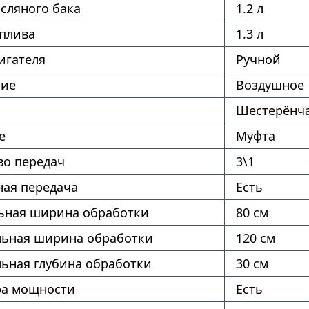
сляного бака
1.2 л
оплива
1.3 л
игателя
Ручной
ние
Воздушное
Шестерёнч
е
Муфта
во передач
3\1
ая передача
Есть
ная ширина обработки
80 см
ьная ширина обработки
120 см
ьная глубина обработки
30 см
ра мощности
Есть