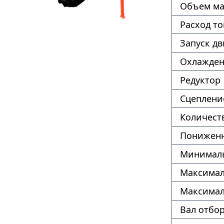
Объем ма
Расход т
Запуск дв
Охлажде
Редуктор
Сцеплени
Количест
Пониженн
Минималь
Максимал
Максимал
Вал отбо