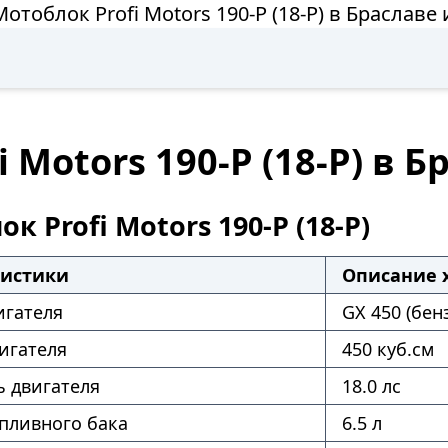
отоблок Profi Motors 190-P (18-P) в Браславе
 Motors 190-P (18-P) в 
к Profi Motors 190-P (18-P)
ристики
Описание 
игателя
GX 450 (бен
игателя
450 куб.см
 двигателя
18.0 лс
пливного бака
6.5 л