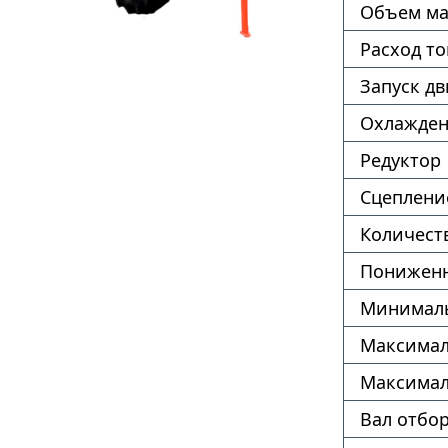
Объем ма
Расход т
Запуск дв
Охлажде
Редуктор
Сцеплени
Количест
Пониженн
Минималь
Максимал
Максимал
Вал отбо