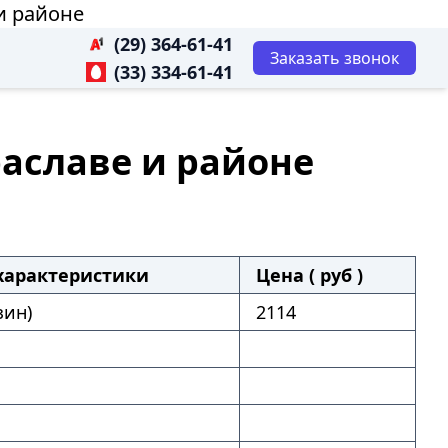
 и районе
(29) 364-61-41
Заказать звонок
(33) 334-61-41
Браславе и районе
характеристики
Цена ( руб )
зин)
2114