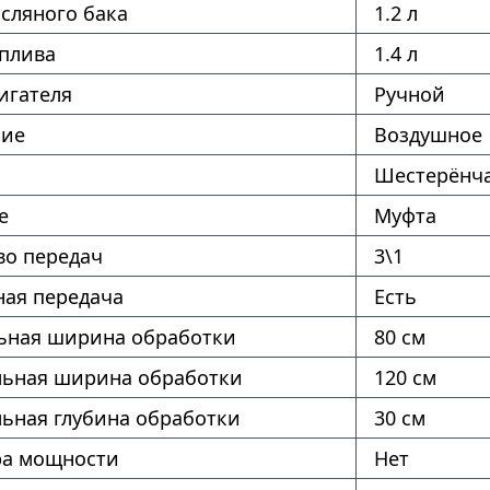
сляного бака
1.2 л
оплива
1.4 л
игателя
Ручной
ние
Воздушное
Шестерёнч
е
Муфта
во передач
3\1
ая передача
Есть
ная ширина обработки
80 см
ьная ширина обработки
120 см
ьная глубина обработки
30 см
ра мощности
Нет