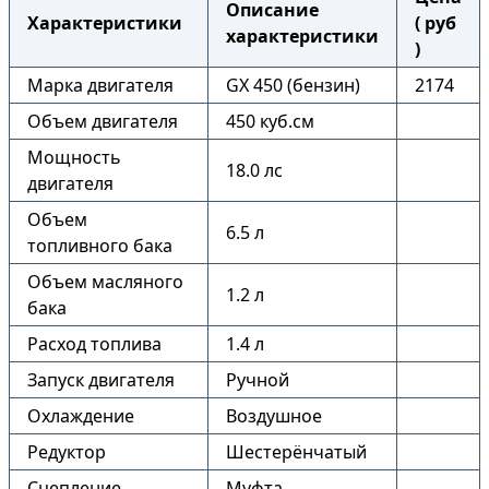
Описание
Характеристики
( руб
характеристики
)
Марка двигателя
GX 450 (бензин)
2174
Объем двигателя
450 куб.см
Мощность
18.0 лс
двигателя
Объем
6.5 л
топливного бака
Объем масляного
1.2 л
бака
Расход топлива
1.4 л
Запуск двигателя
Ручной
Охлаждение
Воздушное
Редуктор
Шестерёнчатый
Сцепление
Муфта