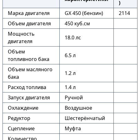
)
Марка двигателя
GX 450 (бензин)
2114
Объем двигателя
450 куб.см
Мощность
18.0 лс
двигателя
Объем
6.5 л
топливного бака
Объем масляного
1.2 л
бака
Расход топлива
1.4 л
Запуск двигателя
Ручной
Охлаждение
Воздушное
Редуктор
Шестерёнчатый
Сцепление
Муфта
Количество