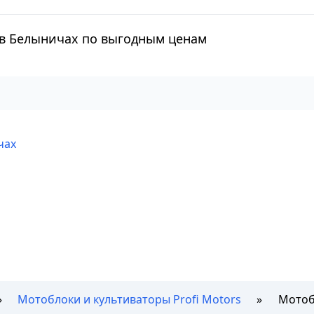
) в Белыничах по выгодным ценам
чах
Мотоблоки и культиваторы Profi Motors
Мотобл