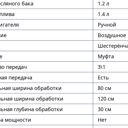
сляного бака
1.2 л
оплива
1.4 л
игателя
Ручной
ние
Воздушное
Шестерёнч
е
Муфта
во передач
3\1
ая передача
Есть
ная ширина обработки
80 см
ьная ширина обработки
120 см
ьная глубина обработки
30 см
ра мощности
Нет