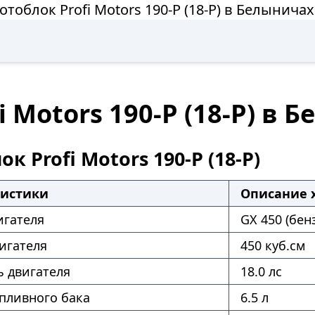
тоблок Profi Motors 190-P (18-P) в Белынича
 Motors 190-P (18-P) в 
к Profi Motors 190-P (18-P)
ристики
Описание 
игателя
GX 450 (бен
игателя
450 куб.см
 двигателя
18.0 лс
пливного бака
6.5 л