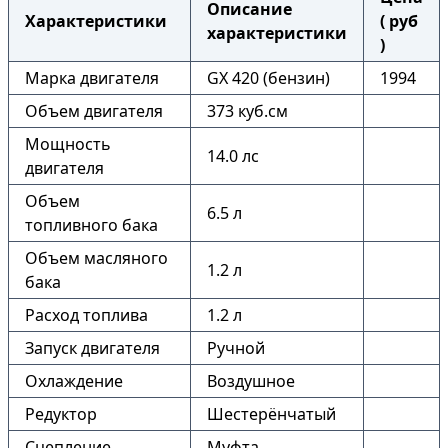
Описание
Характеристики
( руб
характеристики
)
Марка двигателя
GX 420 (бензин)
1994
Объем двигателя
373 куб.см
Мощность
14.0 лс
двигателя
Объем
6.5 л
топливного бака
Объем масляного
1.2 л
бака
Расход топлива
1.2 л
Запуск двигателя
Ручной
Охлаждение
Воздушное
Редуктор
Шестерёнчатый
Сцепление
Муфта