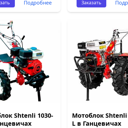
Подробнее
Подр
зать
Заказать
лок Shtenli 1030-
Мотоблок Shtenli
анцевичах
L в Ганцевичах