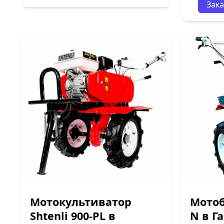
Зака
Мотокультиватор
Мотоб
Shtenli 900-PL в
N в Г