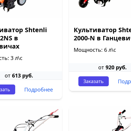
иватор Shtenli
Культиватор Shte
K2NS в
2000-N в Ганцев
вичах
Мощность: 6 л\с
ь: 3 л\с
от
920 руб.
от
613 руб.
Подр
Заказать
Подробнее
зать