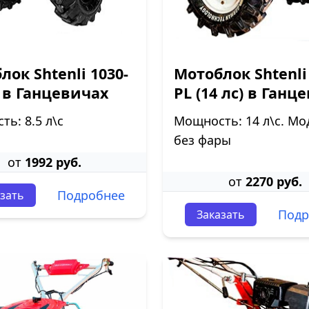
лок Shtenli 1030-
Мотоблок Shtenli
 в Ганцевичах
PL (14 лс) в Ганц
ь: 8.5 л\с
Мощность: 14 л\с. Мо
без фары
от
1992 руб.
от
2270 руб.
Подробнее
зать
Подр
Заказать