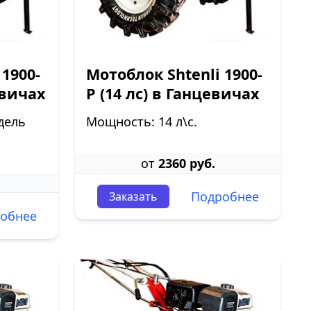
 1900-
Мотоблок Shtenli 1900-
евичах
P (14 лс) в Ганцевичах
дель
Мощность: 14 л\с.
от
2360 руб.
Подробнее
Заказать
обнее