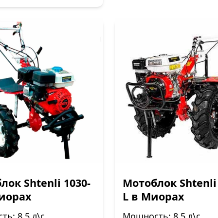
лок Shtenli 1030-
Мотоблок Shtenli
иорах
L в Миорах
ь: 8.5 л\с
Мощность: 8.5 л\с