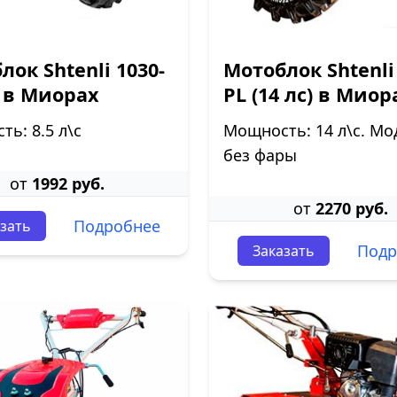
лок Shtenli 1030-
Мотоблок Shtenli
 в Миорах
PL (14 лс) в Миор
ь: 8.5 л\с
Мощность: 14 л\с. Мо
без фары
от
1992 руб.
от
2270 руб.
Подробнее
зать
Подр
Заказать