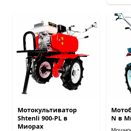
Мотокультиватор
Мотоб
Shtenli 900-PL в
N в М
Миорах
Мощност