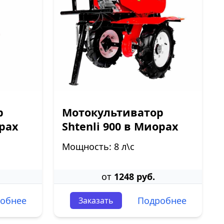
р
Мотокультиватор
орах
Shtenli 900 в Миорах
Мощность: 8 л\с
от
1248 руб.
обнее
Подробнее
Заказать