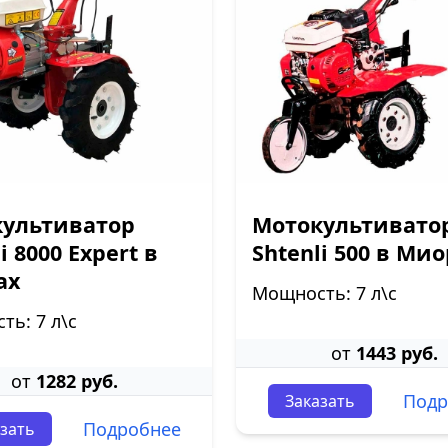
ультиватор
Мотокультивато
i 8000 Expert в
Shtenli 500 в Ми
ах
Мощность: 7 л\с
ь: 7 л\с
от
1443 руб.
от
1282 руб.
Подр
Заказать
Подробнее
зать