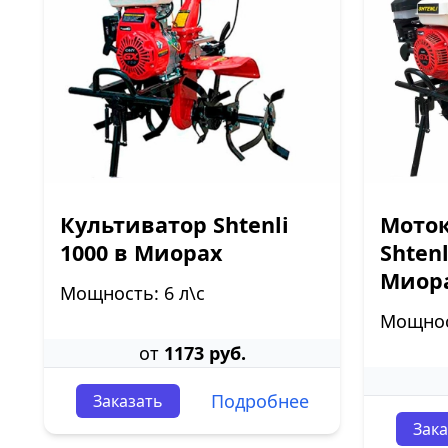
Культиватор Shtenli
Моток
1000 в Миорах
Shtenl
Миор
Мощность: 6 л\с
Мощност
от
1173 руб.
Подробнее
Заказать
Зака