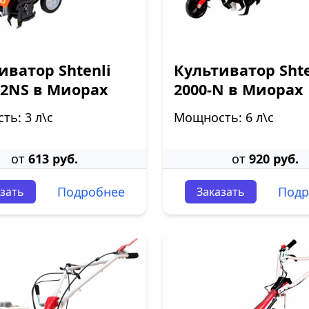
иватор Shtenli
Культиватор Shte
K2NS в Миорах
2000-N в Миорах
ь: 3 л\с
Мощность: 6 л\с
от
613 руб.
от
920 руб.
Подробнее
Подр
зать
Заказать