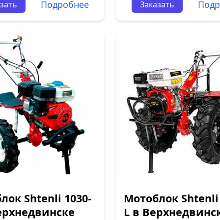
Подробнее
Подр
зать
Заказать
лок Shtenli 1030-
Мотоблок Shtenli
ерхнедвинске
L в Верхнедвинс