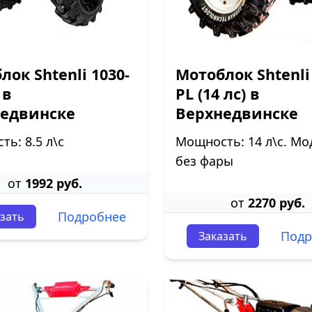
лок Shtenli 1030-
Мотоблок Shtenli
 в
PL (14 лс) в
едвинске
Верхнедвинске
ь: 8.5 л\с
Мощность: 14 л\с. Мо
без фары
от
1992 руб.
от
2270 руб.
Подробнее
зать
Подр
Заказать