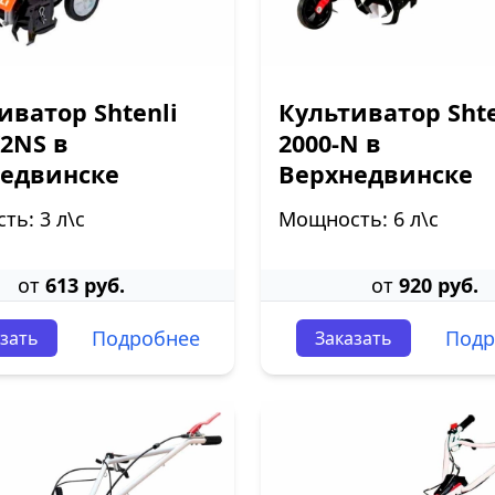
иватор Shtenli
Культиватор Shte
K2NS в
2000-N в
едвинске
Верхнедвинске
ь: 3 л\с
Мощность: 6 л\с
от
613 руб.
от
920 руб.
Подробнее
Подр
зать
Заказать