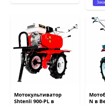
Зака
Мотокультиватор
Мотоб
Shtenli 900-PL в
N в В