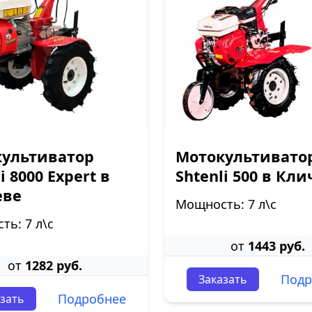
ультиватор
Мотокультивато
i 8000 Expert в
Shtenli 500 в Кл
еве
Мощность: 7 л\с
ь: 7 л\с
от
1443 руб.
от
1282 руб.
Подр
Заказать
Подробнее
зать