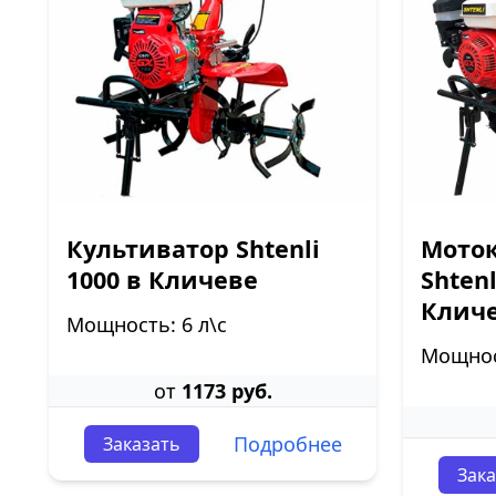
Культиватор Shtenli
Моток
1000 в Кличеве
Shtenl
Клич
Мощность: 6 л\с
Мощност
от
1173 руб.
Подробнее
Заказать
Зака