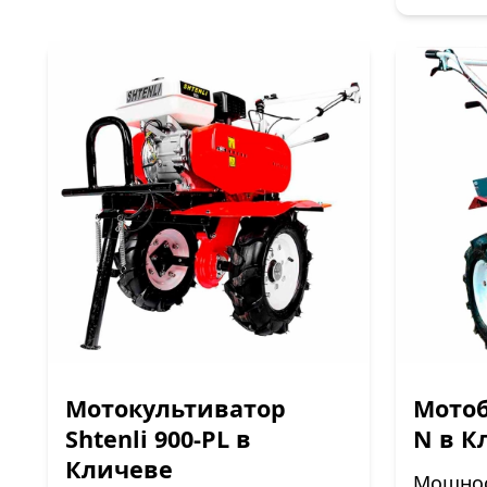
Мотокультиватор
Мотоб
Shtenli 900-PL в
N в К
Кличеве
Мощност