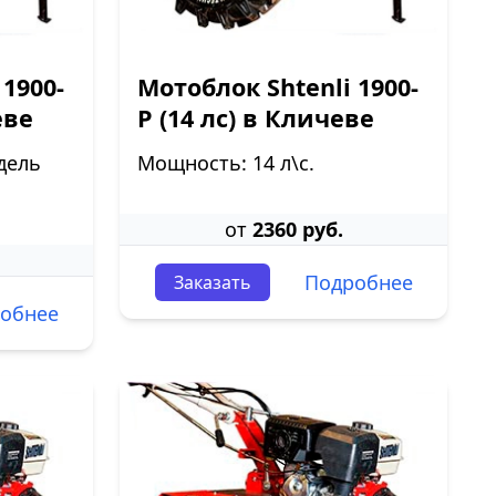
 1900-
Мотоблок Shtenli 1900-
еве
P (14 лс) в Кличеве
дель
Мощность: 14 л\с.
от
2360 руб.
Подробнее
Заказать
обнее