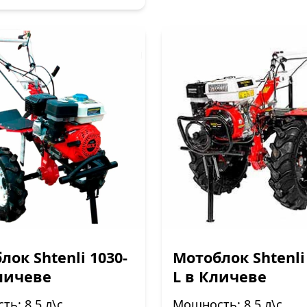
лок Shtenli 1030-
Мотоблок Shtenli
личеве
L в Кличеве
ь: 8.5 л\с
Мощность: 8.5 л\с