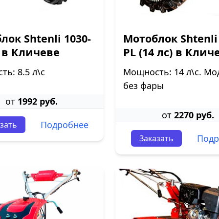
лок Shtenli 1030-
Мотоблок Shtenli
 в Кличеве
PL (14 лс) в Клич
ь: 8.5 л\с
Мощность: 14 л\с. Мо
без фары
от
1992 руб.
от
2270 руб.
Подробнее
зать
Подр
Заказать