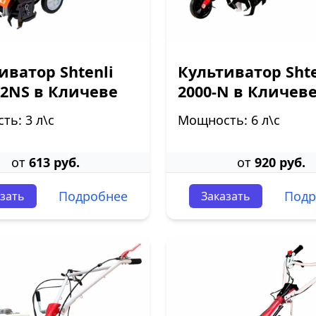
иватор Shtenli
Культиватор Shte
K2NS в Кличеве
2000-N в Кличев
ь: 3 л\с
Мощность: 6 л\с
от
613 руб.
от
920 руб.
Подробнее
Подр
зать
Заказать