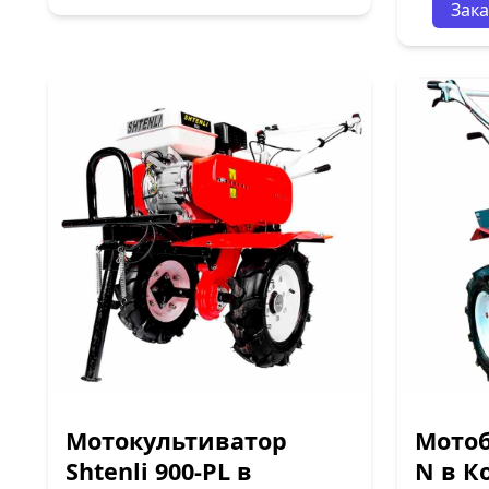
Зака
Мотокультиватор
Мотоб
Shtenli 900-PL в
N в К