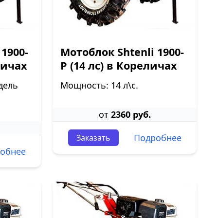
 1900-
Мотоблок Shtenli 1900-
личах
P (14 лс) в Кореличах
дель
Мощность: 14 л\с.
от
2360 руб.
Подробнее
Заказать
обнее