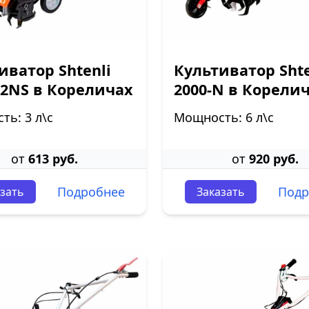
иватор Shtenli
Культиватор Shte
K2NS в Кореличах
2000-N в Корели
ь: 3 л\с
Мощность: 6 л\с
от
613 руб.
от
920 руб.
Подробнее
Подр
зать
Заказать