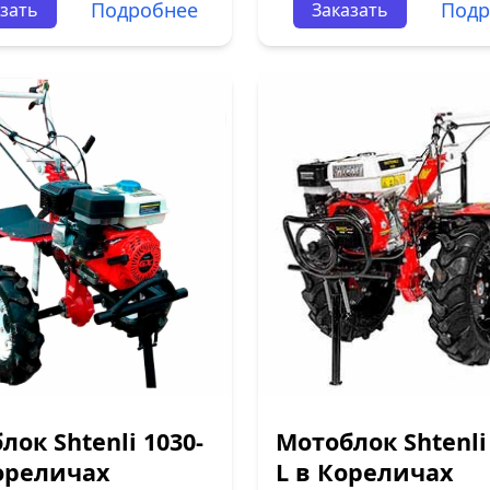
Подробнее
Подр
зать
Заказать
лок Shtenli 1030-
Мотоблок Shtenli
ореличах
L в Кореличах