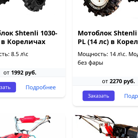
лок Shtenli 1030-
Мотоблок Shtenli
 в Кореличах
PL (14 лс) в Коре
ь: 8.5 л\с
Мощность: 14 л\с. Мо
без фары
от
1992 руб.
от
2270 руб.
Подробнее
зать
Подр
Заказать