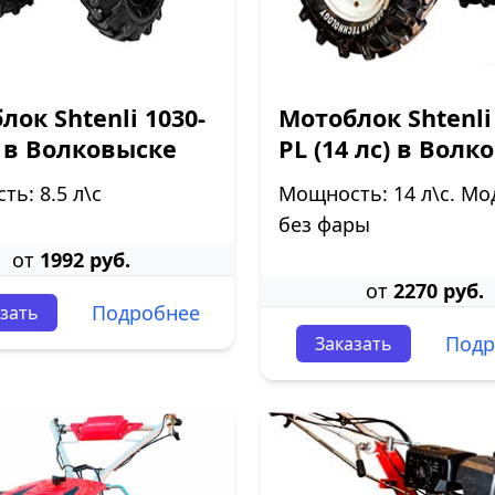
лок Shtenli 1030-
Мотоблок Shtenli
 в Волковыске
PL (14 лс) в Волк
ь: 8.5 л\с
Мощность: 14 л\с. Мо
без фары
от
1992 руб.
от
2270 руб.
Подробнее
зать
Подр
Заказать