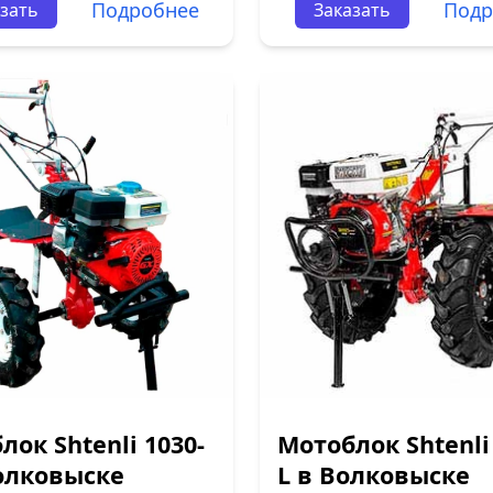
Подробнее
Подр
зать
Заказать
лок Shtenli 1030-
Мотоблок Shtenli
олковыске
L в Волковыске