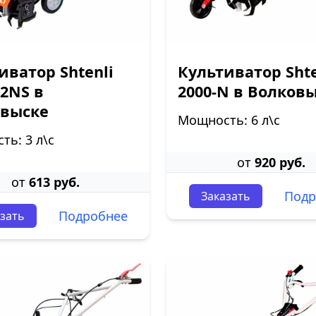
иватор Shtenli
Культиватор Shte
K2NS в
2000-N в Волков
овыске
Мощность: 6 л\с
ь: 3 л\с
от
920 руб.
от
613 руб.
Подр
Заказать
Подробнее
зать