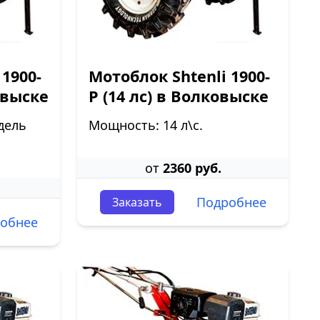
 1900-
Мотоблок Shtenli 1900-
овыске
P (14 лс) в Волковыске
дель
Мощность: 14 л\с.
от
2360 руб.
Подробнее
Заказать
обнее