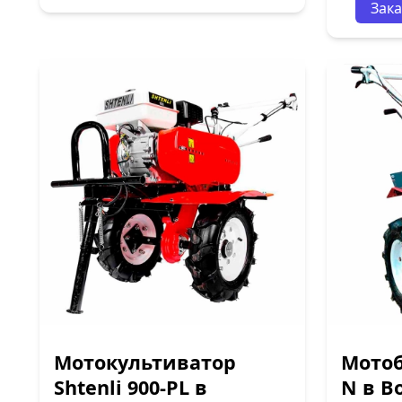
Зака
Мотокультиватор
Мотоб
Shtenli 900-PL в
N в В