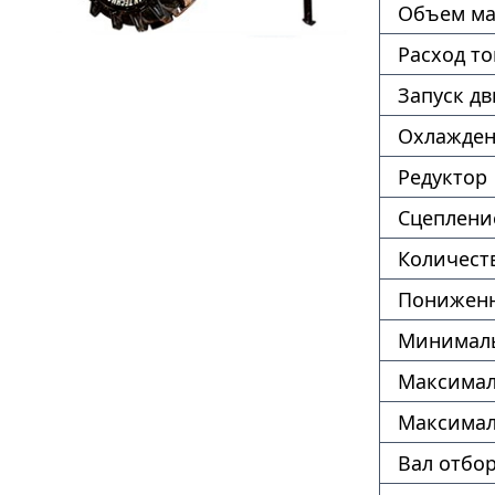
Объем ма
Расход т
Запуск дв
Охлажде
Редуктор
Сцеплени
Количест
Пониженн
Минималь
Максимал
Максимал
Вал отбо