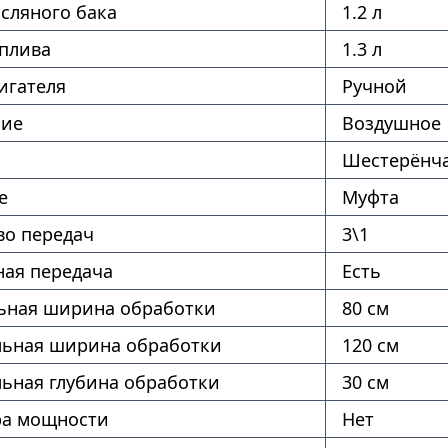
сляного бака
1.2 л
оплива
1.3 л
игателя
Ручной
ние
Воздушное
Шестерёнч
е
Муфта
во передач
3\1
ая передача
Есть
ная ширина обработки
80 см
ьная ширина обработки
120 см
ьная глубина обработки
30 см
ра мощности
Нет