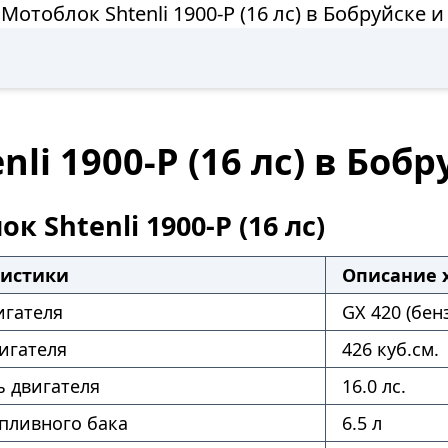
Мотоблок Shtenli 1900-P (16 лс) в Бобруйске 
li 1900-P (16 лс) в Боб
к Shtenli 1900-P (16 лс)
ристики
Описание 
игателя
GX 420 (бен
игателя
426 куб.см.
 двигателя
16.0 лс.
пливного бака
6.5 л