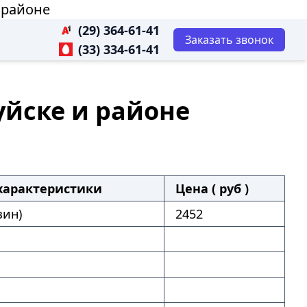
и районе
(29) 364-61-41
Заказать звонок
(33) 334-61-41
руйске и районе
характеристики
Цена ( руб )
зин)
2452