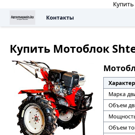
Купить 
Контакты
Купить Мотоблок Shten
Мотобло
Характе
Марка дв
Объем дв
Мощность
Объем то