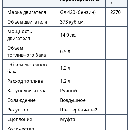
)
Марка двигателя
GX 420 (бензин)
2270
Объем двигателя
373 куб.см.
Мощность
14.0 лс.
двигателя
Объем
6.5 л
топливного бака
Объем масляного
1.2 л
бака
Расход топлива
1.2 л
Запуск двигателя
Ручной
Охлаждение
Воздушное
Редуктор
Шестерёнчатый
Сцепление
Муфта
Количество