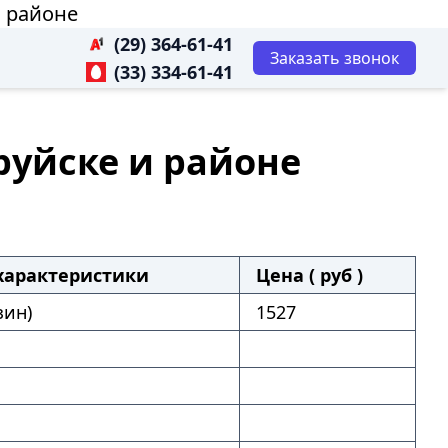
и районе
(29) 364-61-41
Заказать звонок
(33) 334-61-41
руйске и районе
характеристики
Цена ( руб )
зин)
1527