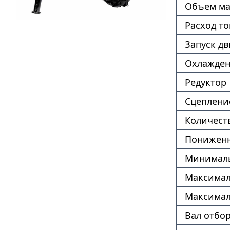
Объем ма
Расход т
Запуск дв
Охлажде
Редуктор
Сцеплени
Количест
Пониженн
Минималь
Максимал
Максимал
Вал отбо