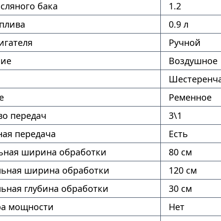
сляного бака
1.2
оплива
0.9 л
игателя
Ручной
ние
Воздушное
Шестеренч
е
Ременное
во передач
3\1
ая передача
Есть
ная ширина обработки
80 см
ьная ширина обработки
120 см
ьная глубина обработки
30 см
ра мощности
Нет