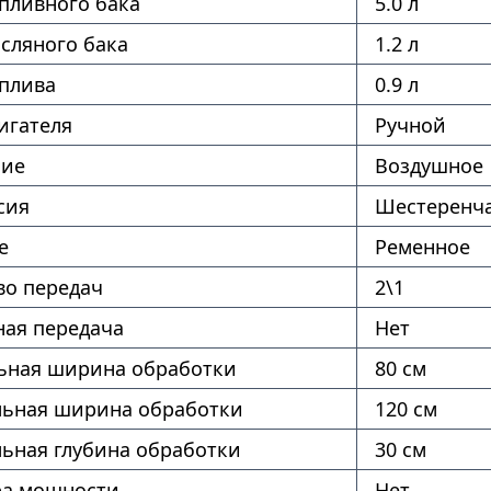
пливного бака
5.0 л
сляного бака
1.2 л
оплива
0.9 л
игателя
Ручной
ние
Воздушное
сия
Шестеренча
е
Ременное
во передач
2\1
ая передача
Нет
ная ширина обработки
80 см
ьная ширина обработки
120 см
ьная глубина обработки
30 см
ра мощности
Нет