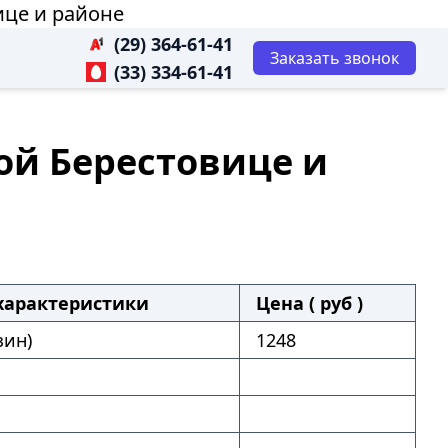
ице и районе
(29) 364-61-41
Заказать звонок
(33) 334-61-41
ой Берестовице и
характеристики
Цена ( руб )
зин)
1248