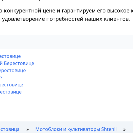
о конкурентной цене и гарантируем его высокое 
 и удовлетворение потребностей наших клиентов.
рестовице
ой Берестовице
ерестовице
е
рестовице
рестовице
естовица
Мотоблоки и культиваторы Shtenli