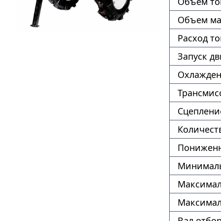
Объем то
Объем ма
Расход т
Запуск дв
Охлажде
Трансмис
Сцеплени
Количест
Пониженн
Минималь
Максимал
Максимал
Вал отбо