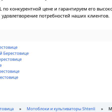
L по конкурентной цене и гарантируем его высок
 и удовлетворение потребностей наших клиентов.
рестовице
ой Берестовице
ерестовице
е
рестовице
рестовице
товица
Мотоблоки и культиваторы Shtenli
М