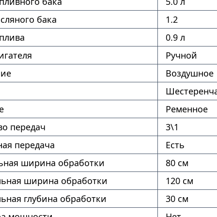
пливного бака
5.0 л
сляного бака
1.2
оплива
0.9 л
игателя
Ручной
ние
Воздушное
Шестеренч
е
Ременное
во передач
3\1
ая передача
Есть
ная ширина обработки
80 см
ьная ширина обработки
120 см
ьная глубина обработки
30 см
ра мощности
Нет