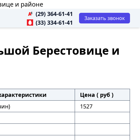
вице и районе
(29) 364-61-41
Заказать звонок
(33) 334-61-41
льшой Берестовице и
характеристики
Цена ( руб )
зин)
1527