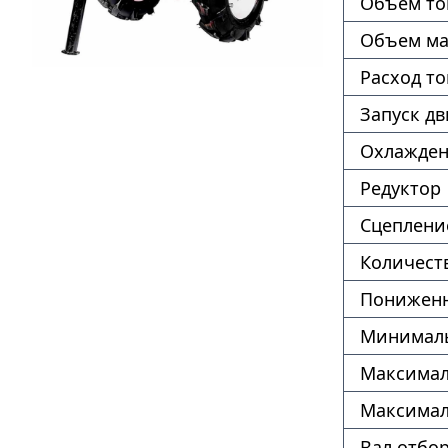
Объем то
Объем ма
Расход т
Запуск дв
Охлажде
Редуктор
Сцеплени
Количест
Пониженн
Минималь
Максимал
Максимал
Вал отбо