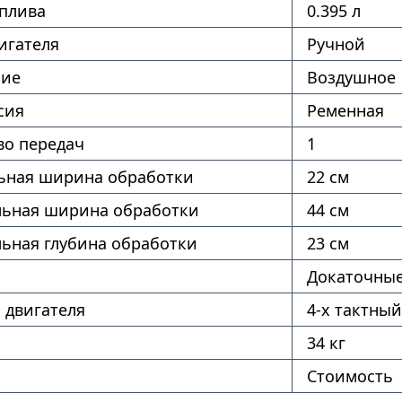
оплива
0.395 л
игателя
Ручной
ние
Воздушное
сия
Ременная
во передач
1
ная ширина обработки
22 см
ьная ширина обработки
44 см
ьная глубина обработки
23 см
Докаточны
 двигателя
4-х тактный
34 кг
Стоимость