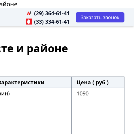
районе
(29) 364-61-41
Заказать звонок
(33) 334-61-41
сте и районе
характеристики
Цена ( руб )
зин)
1090