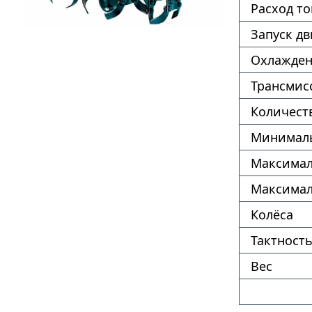
Расход т
Запуск дв
Охлажде
Трансмис
Количест
Минималь
Максимал
Максимал
Колёса
Тактность
Вес