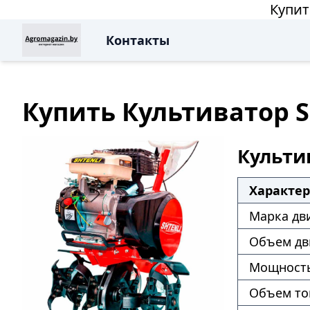
Купит
Контакты
Купить Культиватор Sh
Культив
Характе
Марка дв
Объем дв
Мощность
Объем то