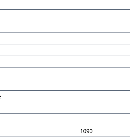
е
1090