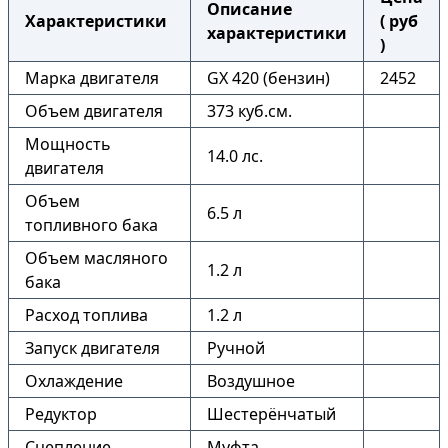
Описание
Характеристики
( руб
характеристики
)
Марка двигателя
GX 420 (бензин)
2452
Объем двигателя
373 куб.см.
Мощность
14.0 лс.
двигателя
Объем
6.5 л
топливного бака
Объем масляного
1.2 л
бака
Расход топлива
1.2 л
Запуск двигателя
Ручной
Охлаждение
Воздушное
Редуктор
Шестерёнчатый
Сцепление
Муфта