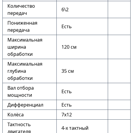
Количество
6\2
передач
Пониженная
Есть
передача
Максимальная
ширина
120 см
обработки
Максимальная
глубина
35 см
обработки
Вал отбора
Есть
мощности
Дифференциал
Есть
Колёса
7х12
Тактность
4-х тактный
двигателя