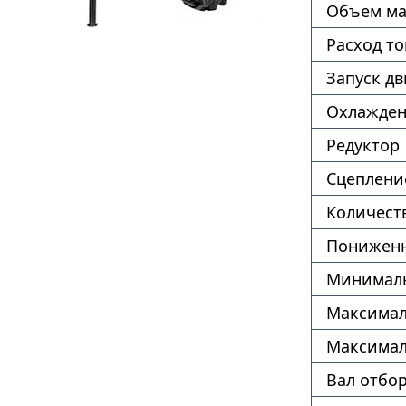
Объем ма
Расход т
Запуск дв
Охлажде
Редуктор
Сцеплени
Количест
Пониженн
Минималь
Максимал
Максимал
Вал отбо