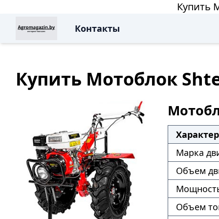
Купить М
Контакты
Купить Мотоблок Shte
Мотобло
Характе
Марка дв
Объем дв
Мощность
Объем то