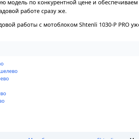
ую модель по конкурентной цене и обеспечиваем 
адовой работе сразу же.
овой работы с мотоблоком Shtenli 1030-P PRO уже
во
ошелево
лево
ево
во