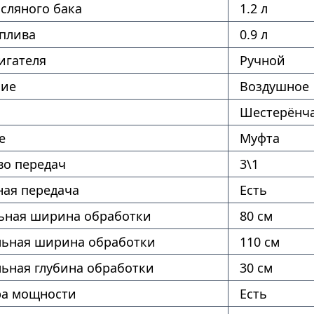
сляного бака
1.2 л
оплива
0.9 л
игателя
Ручной
ние
Воздушное
Шестерёнч
е
Муфта
во передач
3\1
ая передача
Есть
ная ширина обработки
80 см
ьная ширина обработки
110 см
ьная глубина обработки
30 см
ра мощности
Есть