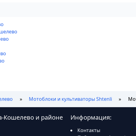
во
ошелево
лево
ево
во
елево
Мотоблоки и культиваторы Shtenli
Мот
да-Кошелево и районе
Информация:
Контакты