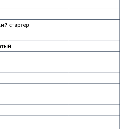
ий стартер
атый