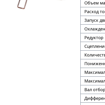
Объем ма
Расход т
Запуск дв
Охлажде
Редуктор
Сцеплени
Количест
Пониженн
Максимал
Максимал
Вал отбо
Диффере