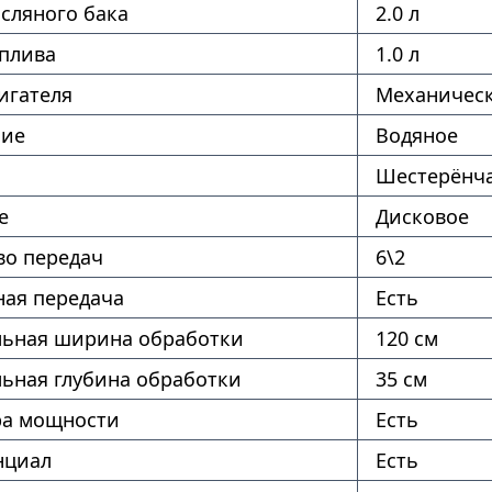
сляного бака
2.0 л
оплива
1.0 л
игателя
Механическ
ние
Водяное
Шестерёнч
е
Дисковое
во передач
6\2
ая передача
Есть
ьная ширина обработки
120 см
ьная глубина обработки
35 см
ра мощности
Есть
нциал
Есть