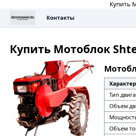
Купить М
Контакты
Купить Мотоблок Shte
Мотобло
Характе
Тип двига
Объем дв
Мощность
Объем то