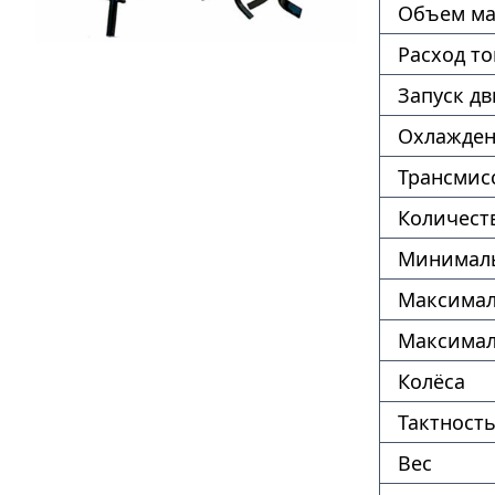
Объем ма
Расход т
Запуск дв
Охлажде
Трансмис
Количест
Минималь
Максимал
Максимал
Колёса
Тактность
Вес