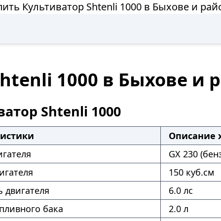
пить Культиватор Shtenli 1000 в Быхове и рай
htenli 1000 в Быхове и 
атор Shtenli 1000
ристики
Описание 
игателя
GX 230 (бен
игателя
150 куб.см
 двигателя
6.0 лс
пливного бака
2.0 л