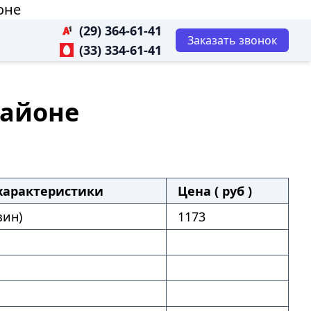
оне
(29) 364-61-41
Заказать звонок
(33) 334-61-41
районе
характеристики
Цена ( руб )
зин)
1173