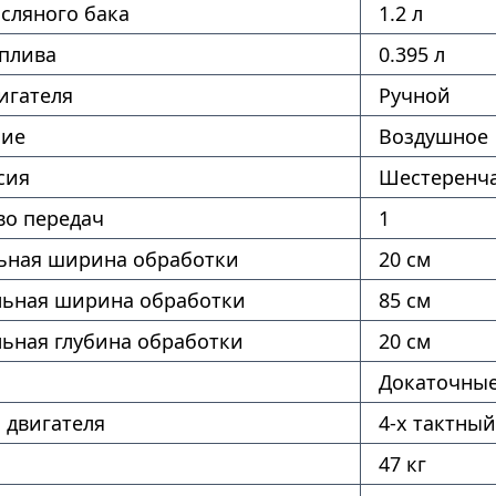
сляного бака
1.2 л
оплива
0.395 л
игателя
Ручной
ние
Воздушное
сия
Шестеренча
во передач
1
ная ширина обработки
20 см
ьная ширина обработки
85 см
ьная глубина обработки
20 см
Докаточны
 двигателя
4-х тактный
47 кг