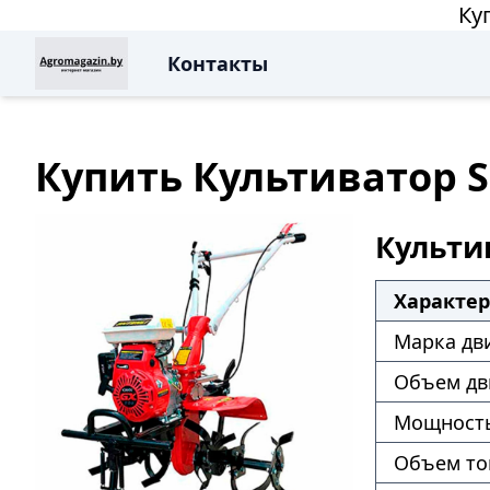
Ку
Контакты
Купить Культиватор S
Культив
Характе
Марка дв
Объем дв
Мощность
Объем то