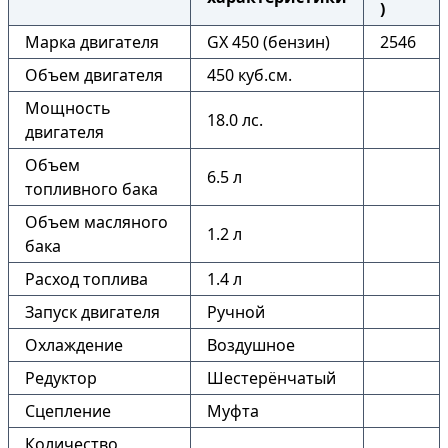
)
Марка двигателя
GX 450 (бензин)
2546
Объем двигателя
450 куб.см.
Мощность
18.0 лс.
двигателя
Объем
6.5 л
топливного бака
Объем масляного
1.2 л
бака
Расход топлива
1.4 л
Запуск двигателя
Ручной
Охлаждение
Воздушное
Редуктор
Шестерёнчатый
Сцепление
Муфта
Количество