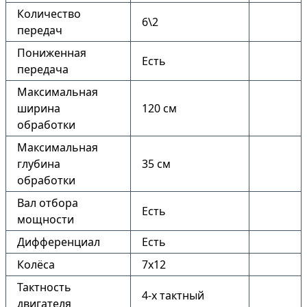
Количество
6\2
передач
Пониженная
Есть
передача
Максимальная
ширина
120 см
обработки
Максимальная
глубина
35 см
обработки
Вал отбора
Есть
мощности
Дифференциал
Есть
Колёса
7х12
Тактность
4-х тактный
двигателя