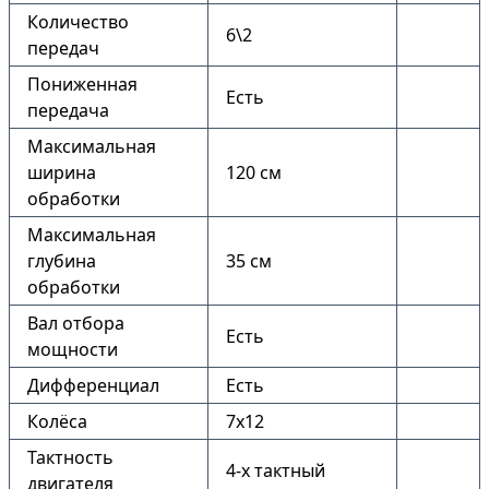
Количество
6\2
передач
Пониженная
Есть
передача
Максимальная
ширина
120 см
обработки
Максимальная
глубина
35 см
обработки
Вал отбора
Есть
мощности
Дифференциал
Есть
Колёса
7х12
Тактность
4-х тактный
двигателя