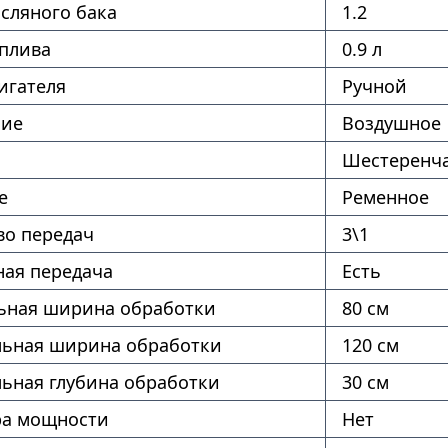
сляного бака
1.2
оплива
0.9 л
игателя
Ручной
ние
Воздушное
Шестеренч
е
Ременное
во передач
3\1
ая передача
Есть
ная ширина обработки
80 см
ьная ширина обработки
120 см
ьная глубина обработки
30 см
ра мощности
Нет