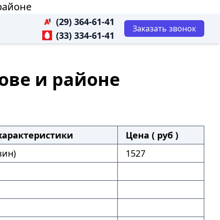
 районе
(29) 364-61-41
Заказать звонок
(33) 334-61-41
хове и районе
характеристики
Цена ( руб )
зин)
1527