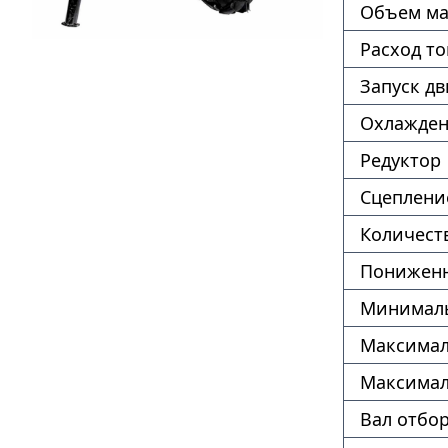
Объем ма
Расход т
Запуск дв
Охлажде
Редуктор
Сцеплени
Количест
Пониженн
Минималь
Максимал
Максимал
Вал отбо