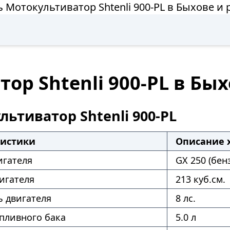
 Мотокультиватор Shtenli 900-PL в Быхове и
ор Shtenli 900-PL в Бы
ьтиватор Shtenli 900-PL
ристики
Описание 
игателя
GX 250 (бен
игателя
213 куб.см.
 двигателя
8 лс.
пливного бака
5.0 л