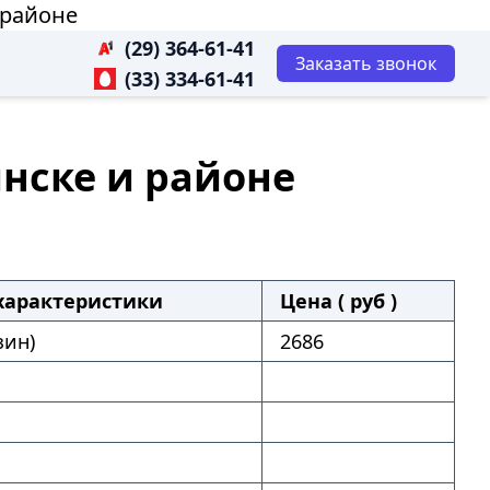
 районе
(29) 364-61-41
Заказать звонок
(33) 334-61-41
инске и районе
характеристики
Цена ( руб )
зин)
2686