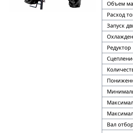
Объем ма
Расход т
Запуск дв
Охлажде
Редуктор
Сцеплени
Количест
Пониженн
Минималь
Максимал
Максимал
Вал отбо