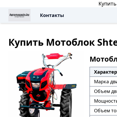
Купить
Контакты
Купить Мотоблок Shten
Мотобло
Характе
Марка дв
Объем дв
Мощность
Объем то