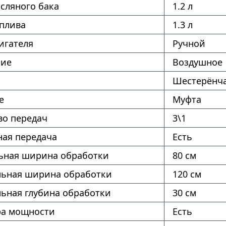
сляного бака
1.2 л
оплива
1.3 л
игателя
Ручной
ние
Воздушное
Шестерёнч
е
Муфта
во передач
3\1
ая передача
Есть
ная ширина обработки
80 см
ьная ширина обработки
120 см
ьная глубина обработки
30 см
ра мощности
Есть