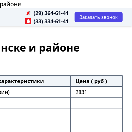
 районе
(29) 364-61-41
Заказать звонок
(33) 334-61-41
инске и районе
характеристики
Цена ( руб )
зин)
2831