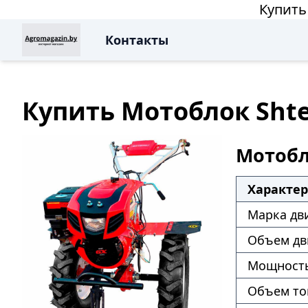
Купить
Контакты
Купить Мотоблок Shten
Мотобло
Характе
Марка дв
Объем дв
Мощность
Объем то