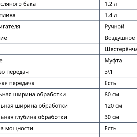
сляного бака
1.2 л
оплива
1.4 л
игателя
Ручной
ние
Воздушное
Шестерёнч
е
Муфта
во передач
3\1
ая передача
Есть
ная ширина обработки
80 см
ьная ширина обработки
120 см
ьная глубина обработки
30 см
ра мощности
Есть