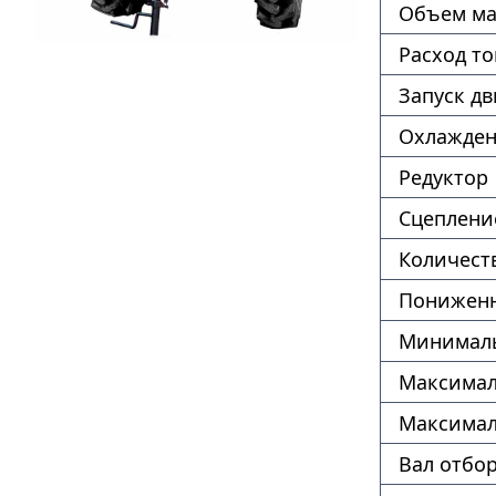
Объем ма
Расход т
Запуск дв
Охлажде
Редуктор
Сцеплени
Количест
Пониженн
Минималь
Максимал
Максимал
Вал отбо