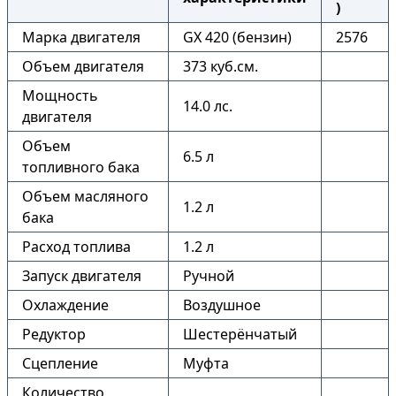
)
Марка двигателя
GX 420 (бензин)
2576
Объем двигателя
373 куб.см.
Мощность
14.0 лс.
двигателя
Объем
6.5 л
топливного бака
Объем масляного
1.2 л
бака
Расход топлива
1.2 л
Запуск двигателя
Ручной
Охлаждение
Воздушное
Редуктор
Шестерёнчатый
Сцепление
Муфта
Количество