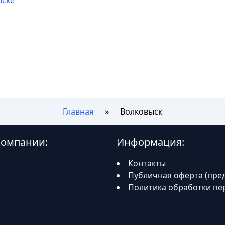
ыске
е
Главная
Волковыск
компании:
Информация:
Контакты
Публичная оферта (пре
Политика обработки пе