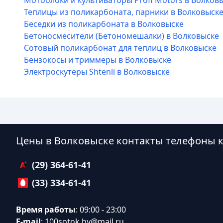
Мотоблоки и культиваторы Profi Motors в Волков
Теплицы из поликарбоната, парники в Волковыск
Беседки из поликарбоната в Волковыске
Бетоносмесители (Бетономешалки) в Волковыске
Сотовый поликарбонат для теплиц в Волковыске
Бензокосы и триммеры в Волковыске
Электроскутеры Shtenli в Волковыске
Цены в Волковыске контакты телефоны 
(29) 364-61-41
(33) 334-61-41
Время работы
: 09:00 - 23:00
E-mail
:
100sotok.by@mail.ru